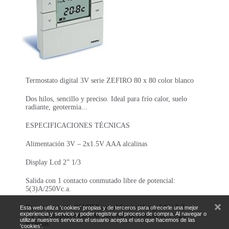
Termostato digital 3V serie ZEFIRO 80 x 80 color blanco
Dos hilos, sencillo y preciso. Ideal para frío calor, suelo
radiante, geotermia...
ESPECIFICACIONES TÉCNICAS
Alimentación 3V – 2x1.5V AAA alcalinas
Display Lcd 2” 1/3
Salida con 1 contacto conmutado libre de potencial:
5(3)A/250Vc.a.
cerrar mensaje
Funcionamiento ON/OFF con diferencial regulable 0.2 –
Esta web utiliza 'cookies' propias y de terceros para ofrecerle una mejor
experiencia y servicio y poder registrar el proceso de compra. Al navegar o
1.2°C o proporcional con intervalo de control de 7 - 20
utilizar nuestros servicios el usuario acepta el uso que hacemos de las
minutos
'cookies'.