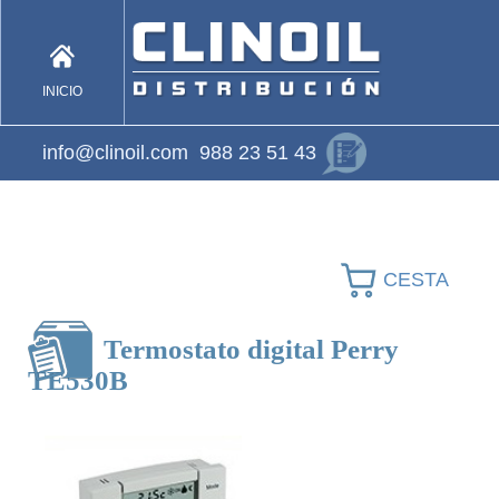
INICIO
info@clinoil.com
988 23 51 43
CESTA
Termostato digital Perry
TE530B