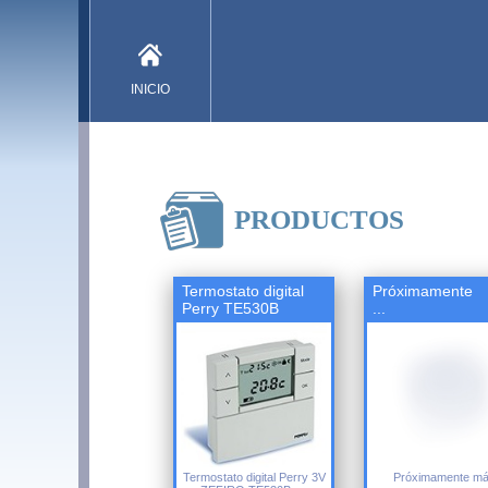
INICIO
PRODUCTOS
Termostato digital
Próximamente
Perry TE530B
...
Termostato digital Perry 3V
Próximamente m