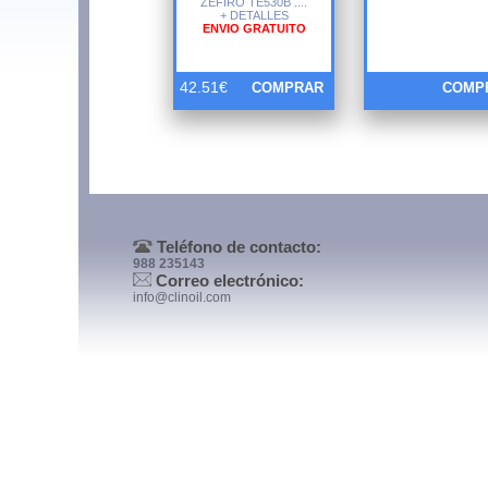
ZEFIRO TE530B ....
+ DETALLES
ENVIO GRATUITO
42.51€
COMPRAR
COMP
Teléfono de contacto:
988 235143
Correo electrónico:
info@clinoil.com